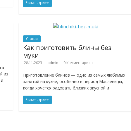
Читать далее
Статьи
Как приготовить блины без
муки
28.11.2023
admin
0 Комментариев
га
й из
Приготовление блинов — одно из самых любимых
 и
занятий на кухне, особенно в период Масленицы,
когда хочется радовать близких вкусной и
Читать далее