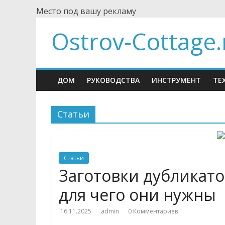
Skip
Место под вашу рекламу
to
Ostrov-Cottage.
content
ДОМ
РУКОВОДСТВА
ИНСТРУМЕНТ
ТЕ
Статьи
Статьи
Заготовки дубликато
для чего они нужны
16.11.2025
admin
0 Комментариев