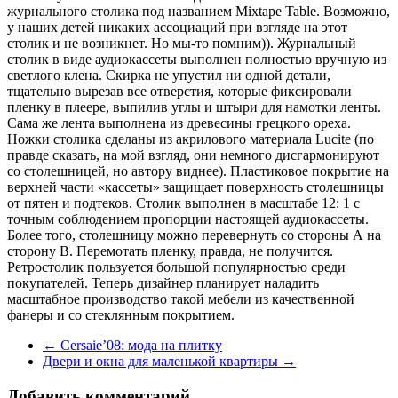
журнального столика под названием Mixtape Table. Возможно,
у наших детей никаких ассоциаций при взгляде на этот
столик и не возникнет. Но мы-то помним)). Журнальный
столик в виде аудиокассеты выполнен полностью вручную из
светлого клена. Скирка не упустил ни одной детали,
тщательно вырезав все отверстия, которые фиксировали
пленку в плеере, выпилив углы и штыри для намотки ленты.
Сама же лента выполнена из древесины грецкого ореха.
Ножки столика сделаны из акрилового материала Lucite (по
правде сказать, на мой взгляд, они немного дисгармонируют
со столешницей, но автору виднее). Пластиковое покрытие на
верхней части «кассеты» защищает поверхность столешницы
от пятен и подтеков. Столик выполнен в масштабе 12: 1 с
точным соблюдением пропорции настоящей аудиокассеты.
Более того, столешницу можно перевернуть со стороны А на
сторону В. Перемотать пленку, правда, не получится.
Ретростолик пользуется большой популярностью среди
покупателей. Теперь дизайнер планирует наладить
масштабное производство такой мебели из качественной
фанеры и со стеклянным покрытием.
←
Cersaie’08: мода на плитку
Двери и окна для маленькой квартиры
→
Добавить комментарий